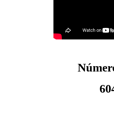
Número
60